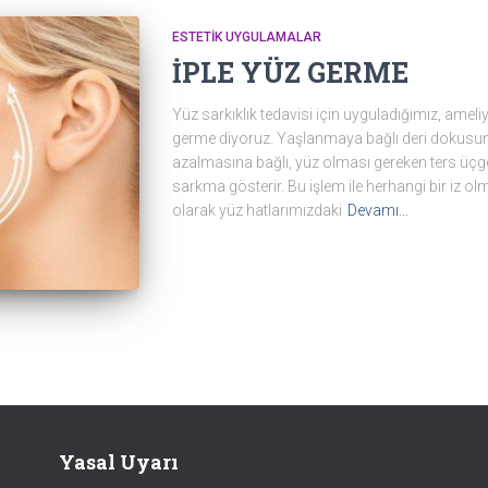
ESTETIK UYGULAMALAR
İPLE YÜZ GERME
Yüz sarkıklık tedavisi için uyguladığımız, ameliya
germe diyoruz. Yaşlanmaya bağlı deri dokusund
azalmasına bağlı, yüz olması gereken ters ü
sarkma gösterir. Bu işlem ile herhangi bir iz 
olarak yüz hatlarımızdaki
Devamı…
Yasal Uyarı