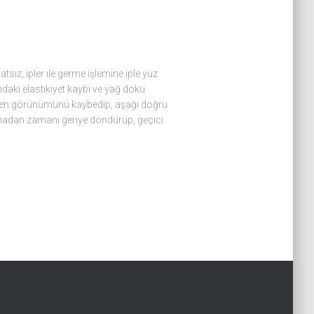
tsız, ipler ile germe işlemine iple yüz
aki elastikiyet kaybı ve yağ doku
çgen görünümünü kaybedip, aşağı doğru
olmadan zamanı geriye döndürüp, geçici