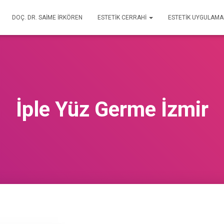
DOÇ. DR. SAİME İRKÖREN
ESTETİK CERRAHİ
ESTETİK UYGULAM
İple Yüz Germe İzmir