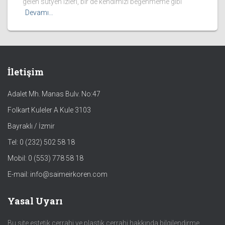
gelen sutyen izleri, bir de kendimizi beğenmeme gibi
Devamı…
İletişim
Adalet Mh. Manas Bulv. No:47
Folkart Kuleler A Kule 3103
Bayraklı / İzmir
Tel: 0 (232) 502 58 18
Mobil: 0 (553) 778 58 18
E-mail: info@saimeirkoren.com
Yasal Uyarı
Bu site estetik cerrahi ve plastik cerrahi hakkında bilgilendirme