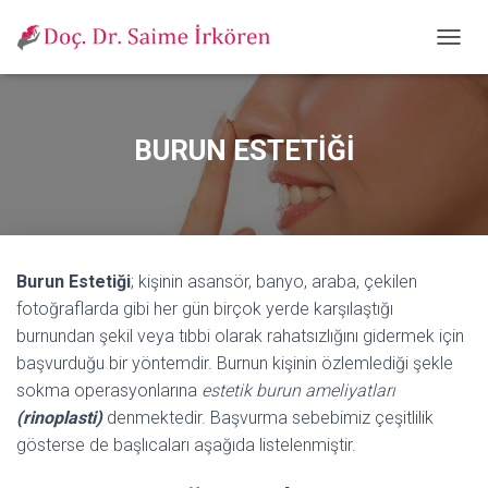
M
E
N
Ü
Y
BURUN ESTETİĞİ
Ü
A
Ç
/
K
A
Burun Estetiği
; kişinin asansör, banyo, araba, çekilen
P
A
fotoğraflarda gibi her gün birçok yerde karşılaştığı
burnundan şekil veya tıbbi olarak rahatsızlığını gidermek için
başvurduğu bir yöntemdir. Burnun kişinin özlemlediği şekle
sokma operasyonlarına
estetik burun ameliyatları
(rinoplasti)
denmektedir. Başvurma sebebimiz çeşitlilik
gösterse de başlıcaları aşağıda listelenmiştir.