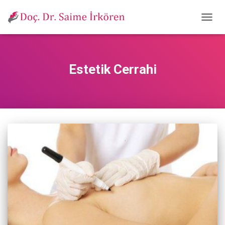
MENÜ
AÇ/KA
Estetik Cerrahi