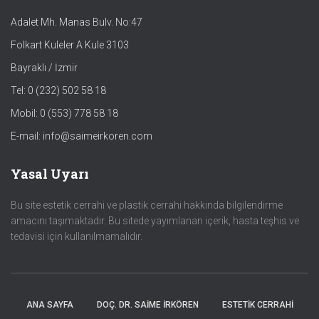
Adalet Mh. Manas Bulv. No:47
Folkart Kuleler A Kule 3103
Bayraklı / İzmir
Tel: 0 (232) 502 58 18
Mobil: 0 (553) 778 58 18
E-mail: info@saimeirkoren.com
Yasal Uyarı
Bu site estetik cerrahi ve plastik cerrahi hakkında bilgilendirme
amacını taşımaktadır. Bu sitede yayımlanan içerik, hasta teşhis ve
tedavisi için kullanılmamalıdır.
ANA SAYFA
DOÇ. DR. SAİME İRKÖREN
ESTETİK CERRAHİ