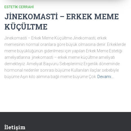
ESTETIK CERRAHI
JİNEKOMASTİ – ERKEK MEME
KÜÇÜLTME
Jinekomasti – Erkek Meme Küçültme Jinekomasti; erkek
memesinin normal oranlara göre büyük olmasına denir. Erkeklerde
meme büyüklüğünün giderilmesi için yapılan Erkek Meme Estetiği
ameliyatlarına jinekomasti – erkek meme küçültme ameliyatı
demekteyiz. Ameliyat Başvuru Sebeplerimiz Ergenlik döneminde
hormonal nedenler sonrası büyüme Kullanılan ilaçlar sebebiyle
büyüme Aşırı kilo alımına bağlı meme büyüme Çok
Devamı…
İletişim