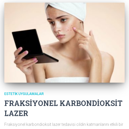
ESTETIK UYGULAMALAR
FRAKSİYONEL KARBONDİOKSİT
LAZER
Fraksiyonel karbondioksit lazer tedavisi cildin katmanlarını etkili bir