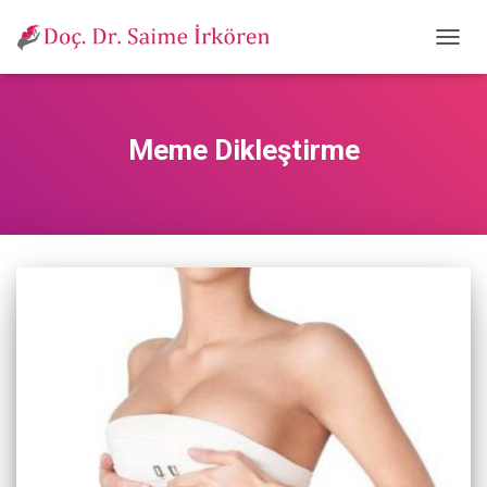
MENÜ
AÇ/KA
Meme Dikleştirme