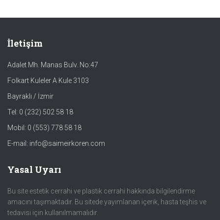
İletişim
Adalet Mh. Manas Bulv. No:47
Folkart Kuleler A Kule 3103
Bayraklı / İzmir
Tel: 0 (232) 502 58 18
Mobil: 0 (553) 778 58 18
E-mail: info@saimeirkoren.com
Yasal Uyarı
Bu site estetik cerrahi ve plastik cerrahi hakkında bilgilendirme
amacını taşımaktadır. Bu sitede yayımlanan içerik, hasta teşhis ve
tedavisi için kullanılmamalıdır.